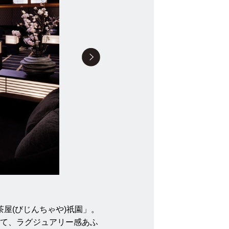
屋(びじんちゃや)祇園」。
て、ラグジュアリー感あふ