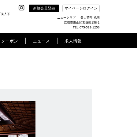
新規会員登録
マイページログイン
「美人茶
ニュークラブ ： 美人茶屋 祇園
京都市東山区常盤町158-1
TEL.075-532-1256
クーポン
ニュース
求人情報