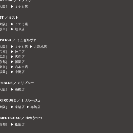
ACHERIE ／ マシェリ
大阪］ ▶
ミナミ店
IST ／ ミスト
大阪］ ▶
ミナミ店
岐阜］ ▶
岐阜店
USERVA ／ ミュゼルヴァ
大阪］ ▶
ミナミ店
▶
北新地店
兵庫］ ▶
神戸店
広島］ ▶
広島店
京都］ ▶
祇園店
東京］ ▶
六本木店
福岡］ ▶
中洲店
IRI BLUE ／ ミリブルー
大阪］ ▶
高槻店
IRI ROUGE ／ ミリルージュ
大阪］ ▶
京橋店
▶
布施店
UMEUTSUTSU ／ ゆめうつつ
京都］ ▶
祇園店