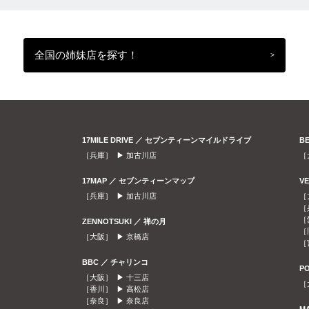
全国の姉妹店を探す！
>
17MILE DRIVE ／ セブンティーンマイルドライブ
B
［兵庫］ ▶
加古川店
［
17MAP ／ セブンティーンマップ
V
［兵庫］ ▶
加古川店
［
［
［
ZENNOTSUKI ／ 禅の月
［
［大阪］ ▶
京橋店
［
BBC ／ チャリンコ
P
［大阪］ ▶
十三店
［
［香川］ ▶
高松店
［奈良］ ▶
奈良店