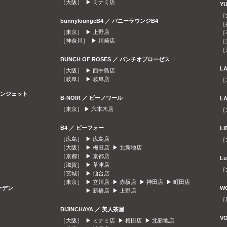
［大阪］ ▶
ミナミ店
Y
［
bunnyloungeB4 ／ バニーラウンジB4
［
［東京］ ▶
上野店
［
［神奈川］ ▶
川崎店
［
［
BUNCH OF ROSES ／ バンチオブローゼス
L
［大阪］ ▶
西中島店
［岐阜］ ▶
岐阜店
［
ラウンジェット
B-NOIR ／ ビーノワール
L
［東京］ ▶
六本木店
［
B4 ／ ビーフォー
L
［広島］ ▶
広島店
［
［大阪］ ▶
梅田店
▶
北新地店
［京都］ ▶
京都店
L
［滋賀］ ▶
草津店
［
［宮城］ ▶
仙台店
［東京］ ▶
立川店
▶
赤坂店
▶
神田店
▶
町田店
ガーデン
W
▶
新橋店
▶
上野店
［
BIJINCHAYA ／ 美人茶屋
V
［大阪］ ▶
ミナミ店
▶
梅田店
▶
北新地店