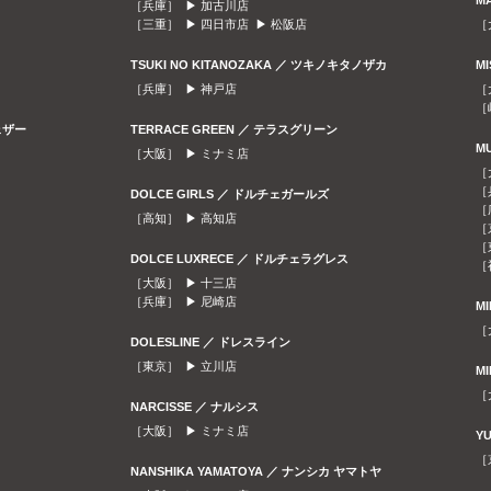
M
［兵庫］ ▶
加古川店
［三重］ ▶
四日市店
▶
松阪店
［
TSUKI NO KITANOZAKA ／ ツキノキタノザカ
M
［兵庫］ ▶
神戸店
［
［
ェザー
TERRACE GREEN ／ テラスグリーン
M
［大阪］ ▶
ミナミ店
［
［
DOLCE GIRLS ／ ドルチェガールズ
［
［高知］ ▶
高知店
［
［
DOLCE LUXRECE ／ ドルチェラグレス
［
［大阪］ ▶
十三店
［兵庫］ ▶
尼崎店
M
［
DOLESLINE ／ ドレスライン
［東京］ ▶
立川店
M
［
NARCISSE ／ ナルシス
［大阪］ ▶
ミナミ店
Y
［
NANSHIKA YAMATOYA ／ ナンシカ ヤマトヤ