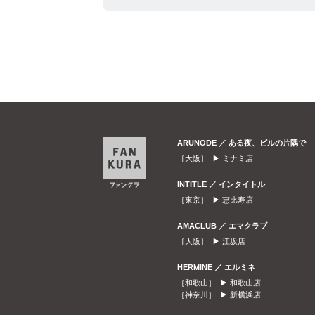
ARUNODE ／ ある夜、ビルの片隅で
［大阪］ ▶
ミナミ店
INTITLE ／ インタイトル
［東京］ ▶
恵比寿店
AMACLUB ／ エマクラブ
［大阪］ ▶
江坂店
HERMINE ／ エルミネ
［和歌山］ ▶
和歌山店
［神奈川］ ▶
新横浜店