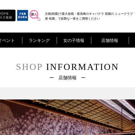
京都(祇園)で最大規模・最高峰のキャバクラ 祇園の ニュークラブ
屋 祇園」で妖艶な一夜をご満喫ください
イベント
ランキング
女の子情報
店舗情報
SHOP
INFORMATION
ー 店舗情報 ー