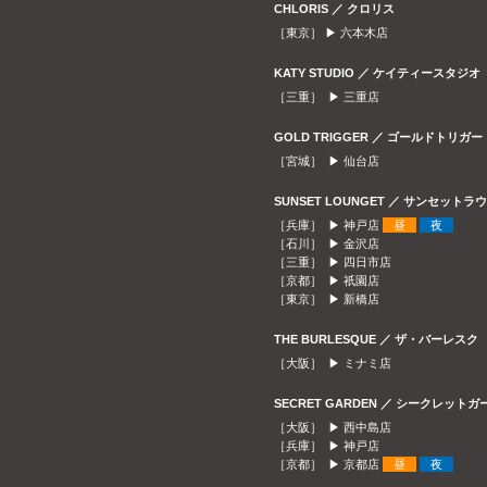
CHLORIS ／ クロリス
［東京］ ▶
六本木店
KATY STUDIO ／ ケイティースタジオ
［三重］ ▶
三重店
GOLD TRIGGER ／ ゴールドトリガー
［宮城］ ▶
仙台店
SUNSET LOUNGET ／ サンセット
［兵庫］ ▶
神戸店
昼
夜
［石川］ ▶
金沢店
［三重］ ▶
四日市店
［京都］ ▶
祇園店
［東京］ ▶
新橋店
THE BURLESQUE ／ ザ・バーレスク
［大阪］ ▶
ミナミ店
SECRET GARDEN ／ シークレット
［大阪］ ▶
西中島店
［兵庫］ ▶
神戸店
［京都］ ▶
京都店
昼
夜