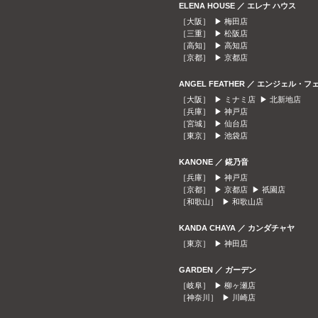
ELENA HOUSE ／ エレナ ハウス
［大阪］ ▶
梅田店
［三重］ ▶
松阪店
［高知］ ▶
高知店
［京都］ ▶
京都店
ANGEL FEATHER ／ エンジェル・フ
［大阪］ ▶
ミナミ店
▶
北新地店
［兵庫］ ▶
神戸店
［宮城］ ▶
仙台店
［東京］ ▶
池袋店
KANONE ／ 錵乃音
［兵庫］ ▶
神戸店
［京都］ ▶
京都店
▶
祇園店
［和歌山］ ▶
和歌山店
KANDA CHAYA ／ カンダチャヤ
［東京］ ▶
神田店
GARDEN ／ ガーデン
［岐阜］ ▶
柳ヶ瀬店
［神奈川］ ▶
川崎店