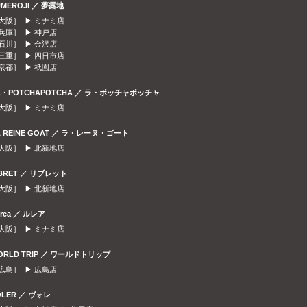
UMEROJI ／ 夢露地
大阪］ ▶
ミナミ店
兵庫］ ▶
神戸店
石川］ ▶
金沢店
三重］ ▶
四日市店
京都］ ▶
祇園店
A・POTCHAPOTCHA ／ ラ・ポッチャポッチャ
大阪］ ▶
ミナミ店
A REINE GOAT ／ ラ・レーヌ・ゴート
大阪］ ▶
北新地店
IBRET ／ リブレット
大阪］ ▶
北新地店
urea ／ ルレア
大阪］ ▶
ミナミ店
ORLD TRIP ／ ワールドトリップ
広島］ ▶
広島店
OLER ／ ヴォレ