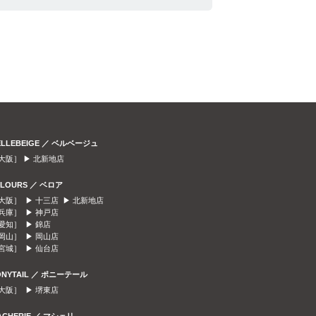
ELLEBEIGE ／ ベルベージュ
大阪］ ▶
北新地店
ELOURS ／ ベロア
大阪］ ▶
十三店
▶
北新地店
兵庫］ ▶
神戸店
愛知］ ▶
錦店
岡山］ ▶
岡山店
宮城］ ▶
仙台店
ONYTAIL ／ ポニーテール
大阪］ ▶
堺東店