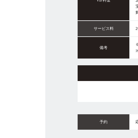
VIP料金
サービス料
備考
予約